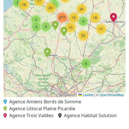
17
2
5
16
24
24
277
19
18
5
9
9
3
10
17
22
4
Leaflet
|
©
OpenStreetMap
Agence Amiens Bords de Somme
Agence Littoral Plaine Picardie
Agence Trois Vallées
Agence Habitat Solution