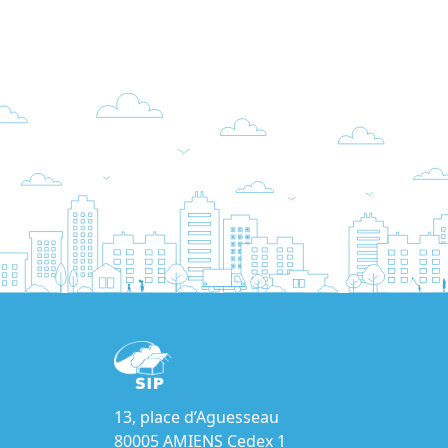
13, place d’Aguesseau
80005 AMIENS Cedex 1