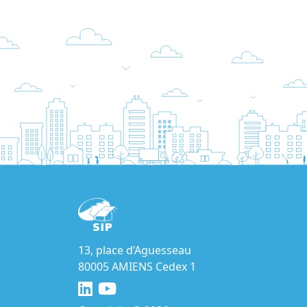
13, place d’Aguesseau
80005 AMIENS Cedex 1